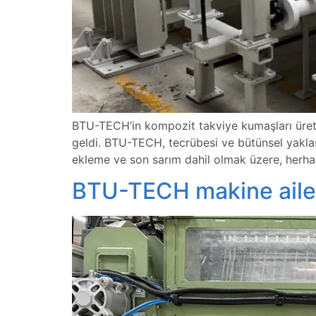
BTU-TECH’in kompozit takviye kumaşları üreticis
geldi. BTU-TECH, tecrübesi ve bütünsel yaklaş
ekleme ve son sarım dahil olmak üzere, herha
BTU-TECH makine ailesin