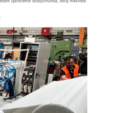
deseni işaretleme istasyonunda, dikiş makinesi
!