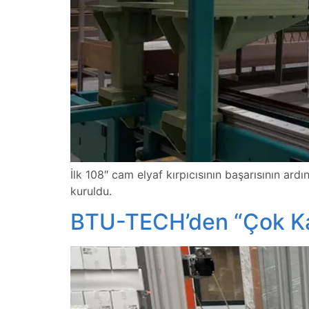
İlk 108″ cam elyaf kırpıcısının başarısının ard
kuruldu.
BTU-TECH’den “Çok Katl