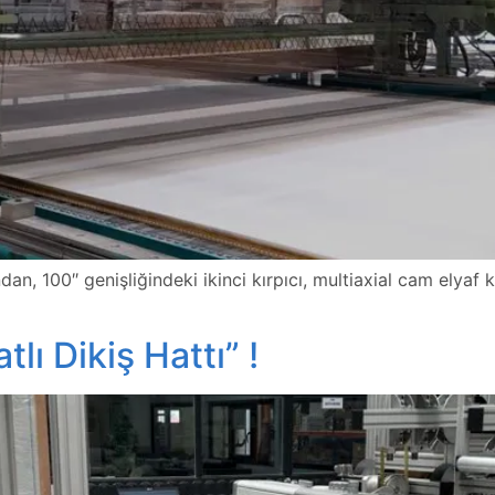
ından, 100″ genişliğindeki ikinci kırpıcı, multiaxial cam elya
ı Dikiş Hattı” !