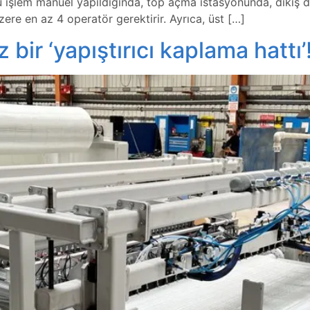
 Bu işlem manuel yapıldığında, top açma istasyonunda, dikiş 
re en az 4 operatör gerektirir. Ayrıca, üst […]
ir ‘yapıştırıcı kaplama hattı’