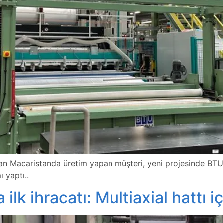
yapan Macaristanda üretim yapan müşteri, yeni projesinde BT
ı yaptı..
k ihracatı: Multiaxial hattı iç