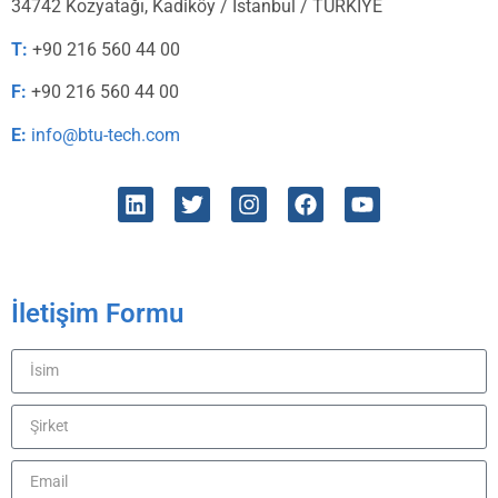
34742 Kozyatağı, Kadiköy / İstanbul / TÜRKİYE
T:
+90 216 560 44 00
F:
+90 216 560 44 00
E:
info@btu-tech.com
İletişim Formu