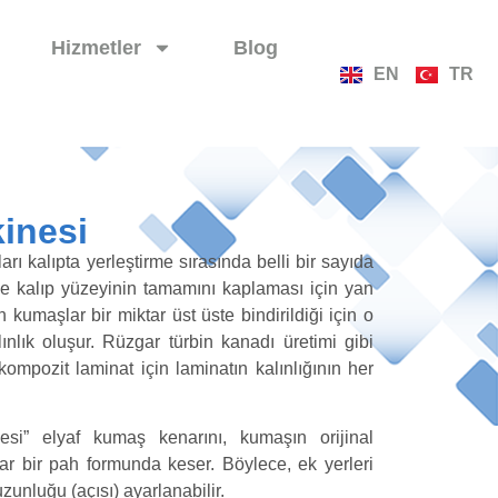
Hizmetler
Blog
EN
TR
inesi
rı kalıpta yerleştirme sırasında belli bir sayıda
de kalıp yüzeyinin tamamını kaplaması için yan
kumaşlar bir miktar üst üste bindirildiği için o
nlık oluşur. Rüzgar türbin kanadı üretimi gibi
kompozit laminat için laminatın kalınlığının her
i” elyaf kumaş kenarını, kumaşın orijinal
dar bir pah formunda keser. Böylece, ek yerleri
zunluğu (açısı) ayarlanabilir.