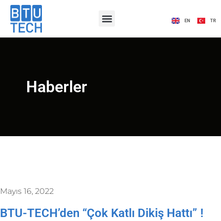
EN
TR
Haberler
Mayıs 16, 2022
BTU-TECH’den “Çok Katlı Dikiş Hattı” !