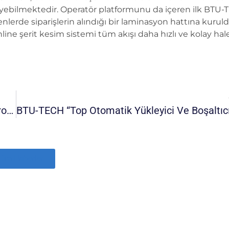
leyebilmektedir. Operatör platformunu da içeren ilk BTU
enlerde siparişlerin alındığı bir laminasyon hattına kuruld
 online şerit kesim sistemi tüm akışı daha hızlı ve kolay hal
Multiaxial Kumaş Hatlarında Daha Hassas Kontrol: BTU-TECH Çekme Kafası Sistemi
Tüm Haberler