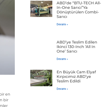
ABD’de “BTU-TECH All-
In-One Sarıcı”ya
Dönüştürülen Combi-
Sarıcı
Devamı »
ABD’ye Teslim Edilen
Ikinci 130-Inch ‘All In
One’ Sarıcı
Devamı »
En Büyük Cam Elyaf
Kırpıcımız ABD’ye
Teslim Edildi
Devamı »
bir en
n bir
mler