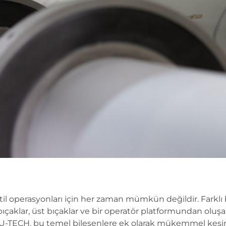
il operasyonları için her zaman mümkün değildir. Farklı 
t bıçaklar, üst bıçaklar ve bir operatör platformundan oluşa
BTU-TECH, bu temel bileşenlere ek olarak mükemmel kesi