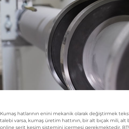
Kumaş hatlarının enini mekanik olarak değiştirmek tekst
talebi varsa, kumaş üretim hattının, bir alt bıçak mili, al
online şerit kesim sistemini içermesi gerekmektedir. 