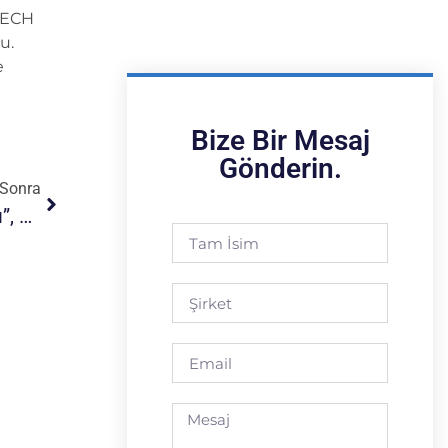
-TECH
u.
e
Bize Bir Mesaj
Gönderin.
Sonra
BTU-TECH “Top Otomatik Yükleyici Ve Boşaltıcı”, Topları Aktarmanın Güvenli Ve Hızlı Yolu!