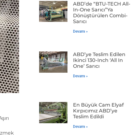
ABD’de “BTU-TECH All-
In-One Sarıcı”ya
Dönüştürülen Combi-
Sarıcı
Devamı »
ABD’ye Teslim Edilen
Ikinci 130-Inch ‘All In
One’ Sarıcı
Devamı »
En Büyük Cam Elyaf
Kırpıcımız ABD’ye
Teslim Edildi
Aşırı
Devamı »
çözmek