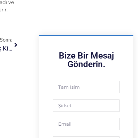
ladı ve
rır.
Sonra
BTU-TECH, Ilk “Pahlı Kesim Makinesi”ni Kumaş Kit Üreticisine Teslim Etti
Bize Bir Mesaj
Gönderin.