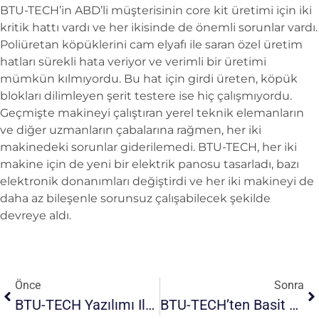
BTU-TECH’in ABD’li müşterisinin core kit üretimi için iki
kritik hattı vardı ve her ikisinde de önemli sorunlar vardı.
Poliüretan köpüklerini cam elyafı ile saran özel üretim
hatları sürekli hata veriyor ve verimli bir üretimi
mümkün kılmıyordu. Bu hat için girdi üreten, köpük
blokları dilimleyen şerit testere ise hiç çalışmıyordu.
Geçmişte makineyi çalıştıran yerel teknik elemanların
ve diğer uzmanların çabalarına rağmen, her iki
makinedeki sorunlar giderilemedi. BTU-TECH, her iki
makine için de yeni bir elektrik panosu tasarladı, bazı
elektronik donanımları değiştirdi ve her iki makineyi de
daha az bileşenle sorunsuz çalışabilecek şekilde
devreye aldı.
Önce
Sonra
BTU-TECH Yazılımı Ile Atıl Durumdaki Eski Bir Sarıcı Yeniden Doğdu!
BTU-TECH’ten Basit Ve Uygun Maliyetli Yardımcı Makine, “Kağıt Masura Dilimleyici”