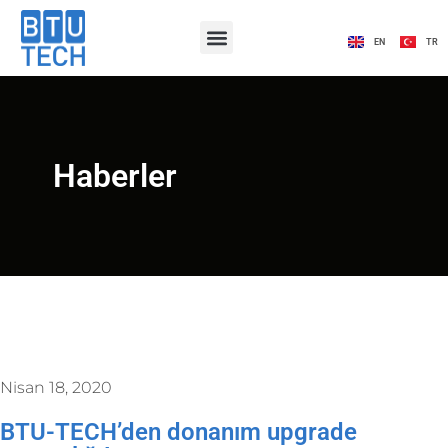
EN
TR
Haberler
Nisan 18, 2020
BTU-TECH’den donanım upgrade